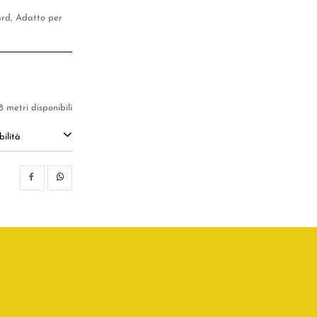
fard, Adatto per
8 metri disponibili
ilità
CONDIVIDI
WHATSAPP