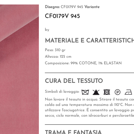
Disegno:
CF0179V 945
Variante
CF0179V 945
by
MATERIALE E CARATTERISTIC
Peso
: 310 gr
Altezza
: 125 cm
Composizione
: 99% COTONE, 1% ELASTAN
CURA DEL TESSUTO
Simboli di lavaggio:
Non lavare il tessuto in acqua. Stirare il tessuto co
caldo ad una temperatura massima di 110°C. Non 
utilizzare l'asciugatrice. É consentito un lavaggio p
secco, ciclo normale, con idrocarburi e percloroetil
TRAMA E FANTASIA