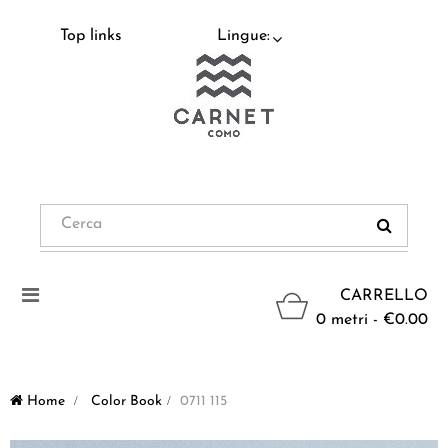
Top links
Lingue:
Navigazione
CARRELLO
Toggle
0 metri - €0.00
Home
>
Color Book
>
0711 115