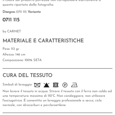
Il colore del prodotto potrebbe non corrispondere esattamente a
quanto riportato dalla fotografia.
Disegno:
0711 115
Variante
0711 115
by CARNET
MATERIALE E CARATTERISTICHE
Peso
: 113 gr
Altezza
: 146 cm
Composizione
: 100% SETA
CURA DEL TESSUTO
Simboli di lavaggio:
Non lavare il tessuto in acqua. Stirare il tessuto con il ferro non caldo ad
una temperatura massima di 110°C. Non candeggiare, non utilizzare
l'asciugatrice. É consentito un lavaggio professionale a secco, ciclo
normale, con idrocarburi e percloroetilene.