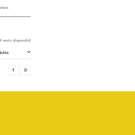
lore.
9 metri disponibili
ilità
CONDIVIDI
WHATSAPP