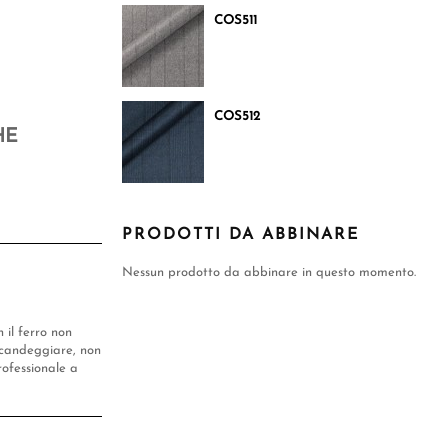
COS511
COS512
HE
PRODOTTI DA ABBINARE
Nessun prodotto da abbinare in questo momento.
n il ferro non
candeggiare, non
rofessionale a