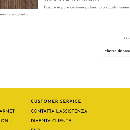
Tessuto in puro cashmere, disegno a quadri monoco
tamente a quanto
55.1
Mostra disponib
CUSTOMER SERVICE
CARNET
CONTATTA L'ASSISTENZA
ONI |
DIVENTA CLIENTE