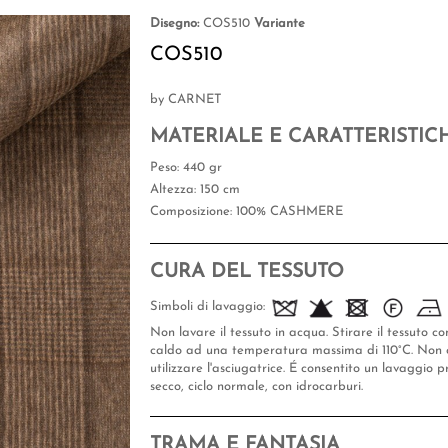
Disegno:
COS510
Variante
COS510
by CARNET
MATERIALE E CARATTERISTIC
Peso
: 440 gr
Altezza
: 150 cm
Composizione
: 100% CASHMERE
CURA DEL TESSUTO
Simboli di lavaggio:
Non lavare il tessuto in acqua. Stirare il tessuto co
caldo ad una temperatura massima di 110°C. Non 
utilizzare l'asciugatrice. É consentito un lavaggio p
secco, ciclo normale, con idrocarburi.
TRAMA E FANTASIA