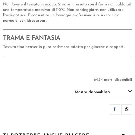
Non lavare il tessuto in acqua. Stirare il tessuto con il ferro non caldo ad
una temperatura massima di 110°C. Non candeggiare, non utilizzare
l'asciugatrice. É consentito un lavaggio professionale a secco, ciclo
normale, con idrocarburi.
TRAMA E FANTASIA
Tessuto tipo beaver in puro cashmere adatto per giacche e cappotti.
64.54 metri disponibili
Mostra disponibilità
CON