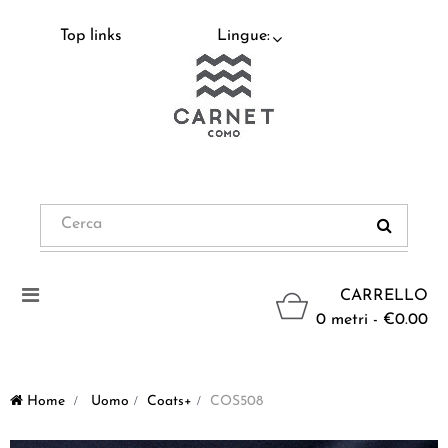
Top links
Lingue:
Navigazione
CARRELLO
Toggle
0 metri - €0.00
Home
>
Uomo
>
Coats+
>
COS508