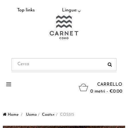
Top links
Lingue:
Navigazione
CARRELLO
Toggle
0 metri - €0.00
Home
>
Uomo
>
Coats+
>
COS515