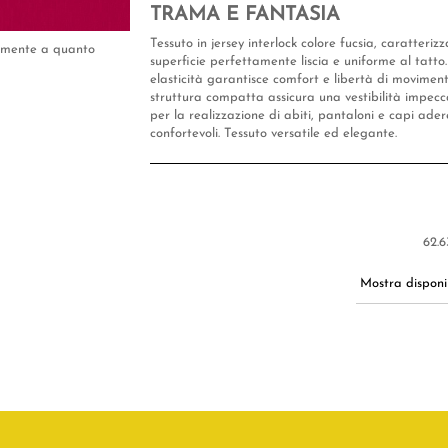
TRAMA E FANTASIA
Tessuto in jersey interlock colore fucsia, caratteri
tamente a quanto
superficie perfettamente liscia e uniforme al tatto
elasticità garantisce comfort e libertà di movimen
struttura compatta assicura una vestibilità impecca
per la realizzazione di abiti, pantaloni e capi ade
confortevoli. Tessuto versatile ed elegante.
62.6
Mostra disponib