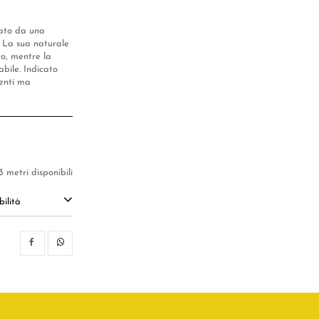
zzato da una
. La sua naturale
to, mentre la
bile. Indicato
renti ma
3 metri disponibili
ilità
CONDIVIDI
WHATSAPP