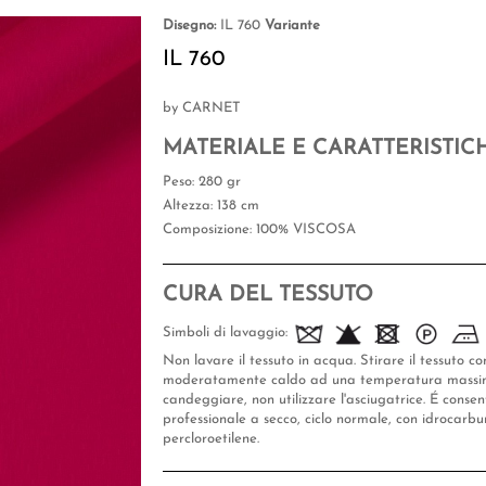
Disegno:
IL 760
Variante
IL 760
by CARNET
MATERIALE E CARATTERISTIC
Peso
: 280 gr
Altezza
: 138 cm
Composizione
: 100% VISCOSA
CURA DEL TESSUTO
Simboli di lavaggio:
Non lavare il tessuto in acqua. Stirare il tessuto con
moderatamente caldo ad una temperatura massim
candeggiare, non utilizzare l'asciugatrice. É conse
professionale a secco, ciclo normale, con idrocarbur
percloroetilene.