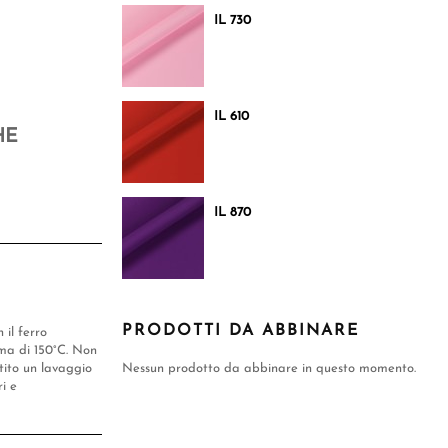
IL 730
IL 610
HE
IL 870
PRODOTTI DA ABBINARE
 il ferro
a di 150°C. Non
ntito un lavaggio
Nessun prodotto da abbinare in questo momento.
i e