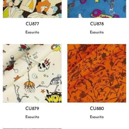
CU877
CU878
Esaurito
Esaurito
CU879
CU880
Esaurito
Esaurito