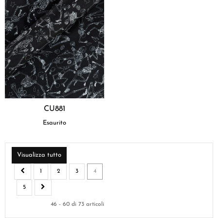
CU881
Esaurito
Visualizza tutto
1
2
3
4
5
46 - 60 di 73 articoli