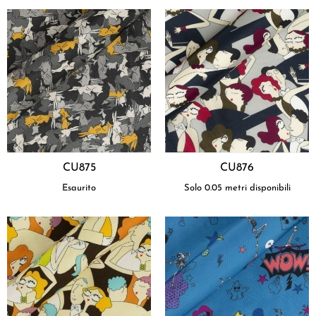
CU875
CU876
Esaurito
Solo 0.05 metri disponibili