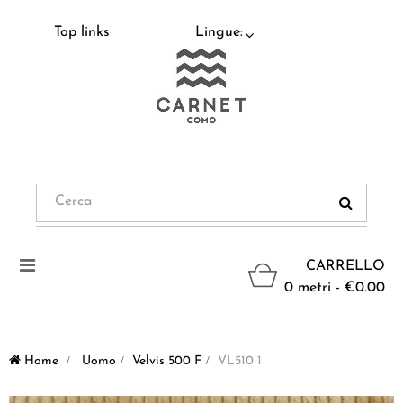
Top links
Lingue:
Navigazione
CARRELLO
Toggle
0 metri - €0.00
Home
>
Uomo
>
Velvis 500 F
>
VL510 1