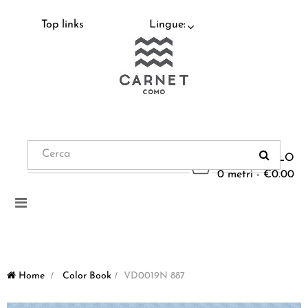
Top links
Lingue:
CARRELLO
0 metri - €0.00
Navigazione
Toggle
Home
>
Color Book
>
VD0019N 887