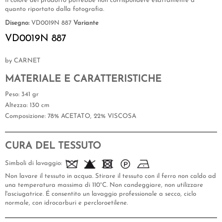
Il colore del prodotto potrebbe non corrispondere esattamente a
quanto riportato dalla fotografia.
Disegno:
VD0019N 887
Variante
VD0019N 887
by CARNET
MATERIALE E CARATTERISTICHE
Peso
: 341 gr
Altezza
: 130 cm
Composizione
: 78% ACETATO, 22% VISCOSA
CURA DEL TESSUTO
Simboli di lavaggio:
Non lavare il tessuto in acqua. Stirare il tessuto con il ferro non caldo ad
una temperatura massima di 110°C. Non candeggiare, non utilizzare
l'asciugatrice. É consentito un lavaggio professionale a secco, ciclo
normale, con idrocarburi e percloroetilene.