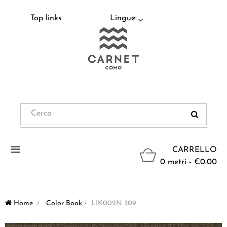
Top links
Lingue:
Navigazione
CARRELLO
Toggle
0 metri - €0.00
Home
>
Color Book
>
LIK002N 309