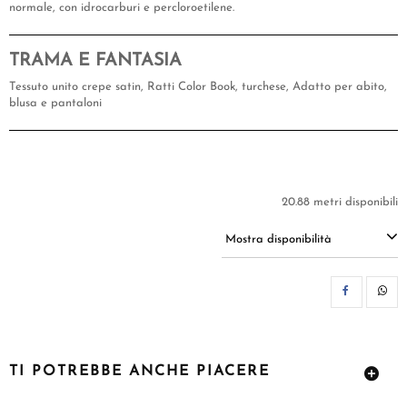
normale, con idrocarburi e percloroetilene.
TRAMA E FANTASIA
Tessuto unito crepe satin, Ratti Color Book, turchese, Adatto per abito,
blusa e pantaloni
20.88 metri disponibili
Mostra disponibilità
CON
TI POTREBBE ANCHE PIACERE