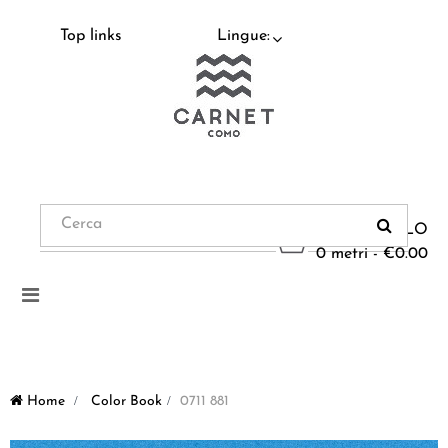
Top links
Lingue:
CARRELLO
0 metri - €0.00
Navigazione
Toggle
Home
>
Color Book
>
0711 881