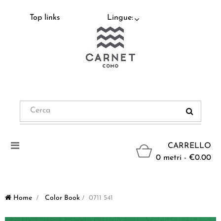
Top links
Lingue:
Navigazione
CARRELLO
Toggle
0 metri - €0.00
Home
>
Color Book
>
0711 541