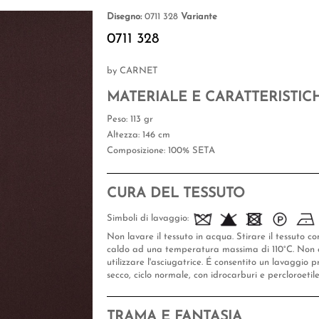
Disegno:
0711 328
Variante
0711 328
by CARNET
MATERIALE E CARATTERISTIC
Peso
: 113 gr
Altezza
: 146 cm
Composizione
: 100% SETA
CURA DEL TESSUTO
Simboli di lavaggio:
Non lavare il tessuto in acqua. Stirare il tessuto co
caldo ad una temperatura massima di 110°C. Non 
utilizzare l'asciugatrice. É consentito un lavaggio p
secco, ciclo normale, con idrocarburi e percloroetil
TRAMA E FANTASIA