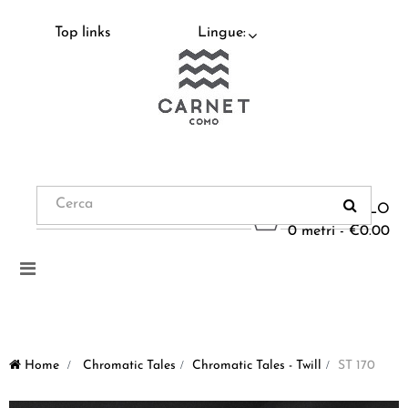
Top links
Lingue:
CARRELLO
0 metri - €0.00
Navigazione
Toggle
Home
>
Chromatic Tales
>
Chromatic Tales - Twill
>
ST 170