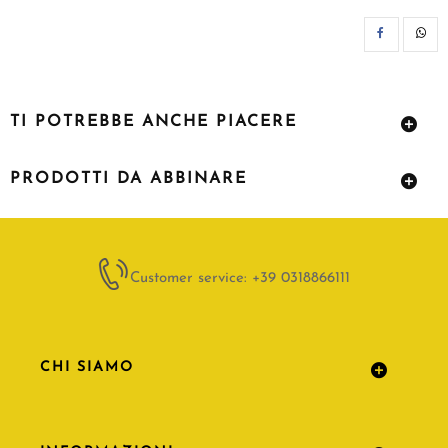
CON
TI POTREBBE ANCHE PIACERE
PRODOTTI DA ABBINARE
Customer service: +39 0318866111
CHI SIAMO