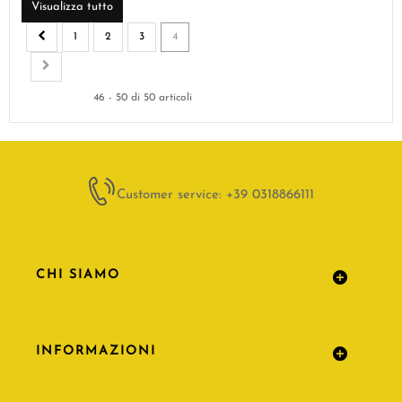
Visualizza tutto
1
2
3
4
46 - 50 di 50 articoli
Customer service: +39 0318866111
CHI SIAMO
INFORMAZIONI