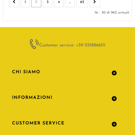
1
2
3
4
...
65
16 - 30 di 962 articoli
Customer service: +39 0318866111
CHI SIAMO
INFORMAZIONI
CUSTOMER SERVICE