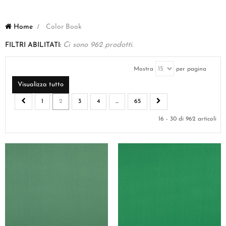
Home
>
Color Book
FILTRI ABILITATI:
Ci sono 962 prodotti.
Mostra
per pagina
Visualizza tutto
1
2
3
4
...
65
16 - 30 di 962 articoli