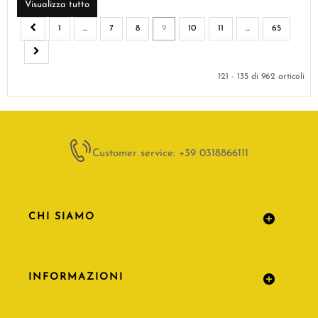
Visualizza tutto
1
...
7
8
9
10
11
...
65
121 - 135 di 962 articoli
Customer service: +39 0318866111
CHI SIAMO
INFORMAZIONI