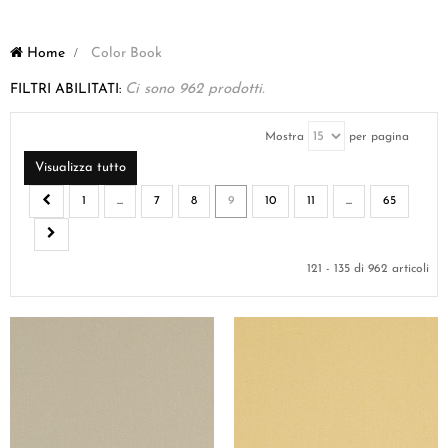
Home
>
Color Book
FILTRI ABILITATI:
Ci sono 962 prodotti.
Mostra
per pagina
Visualizza tutto
1
...
7
8
9
10
11
...
65
121 - 135 di 962 articoli