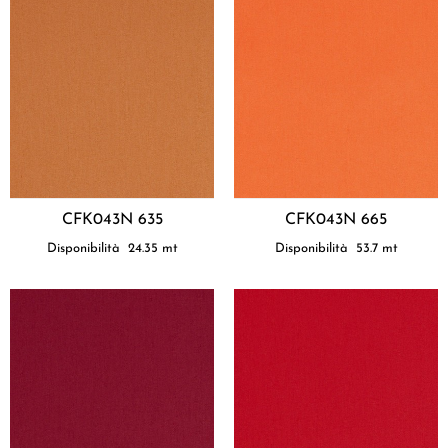
CFK043N 635
CFK043N 665
Disponibilità
24.35
mt
Disponibilità
53.7
mt