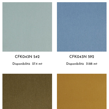
CFK043N 542
CFK043N 592
Disponibilità
27.4
mt
Disponibilità
31.88
mt