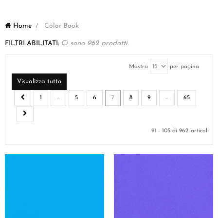
Home
>
Color Book
FILTRI ABILITATI:
Ci sono 962 prodotti.
Mostra
per pagina
Visualizza tutto
1
...
5
6
7
8
9
...
65
91 - 105 di 962 articoli