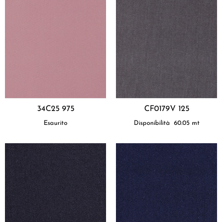
34C25 975
CF0179V 125
Esaurito
Disponibilità
60.05
mt