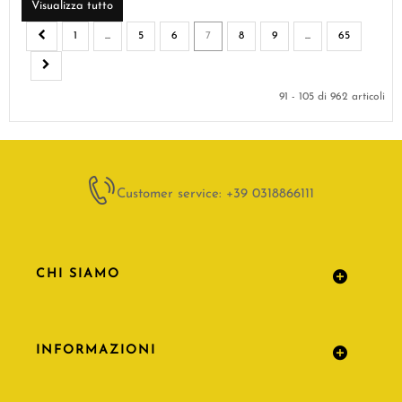
Visualizza tutto
1
...
5
6
7
8
9
...
65
91 - 105 di 962 articoli
Customer service: +39 0318866111
CHI SIAMO
INFORMAZIONI