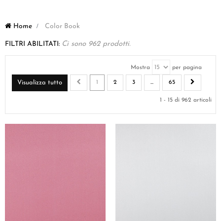
Home
>
Color Book
FILTRI ABILITATI:
Ci sono 962 prodotti.
Mostra
per pagina
Visualizza tutto
1
2
3
...
65
1 - 15 di 962 articoli