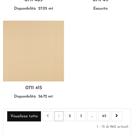
Disponibilità
27.05
mt
Esaurito
0711 415
Disponibilità
56.72
mt
Visualizza tutto
1
2
3
...
65
1 - 15 di 962 articoli